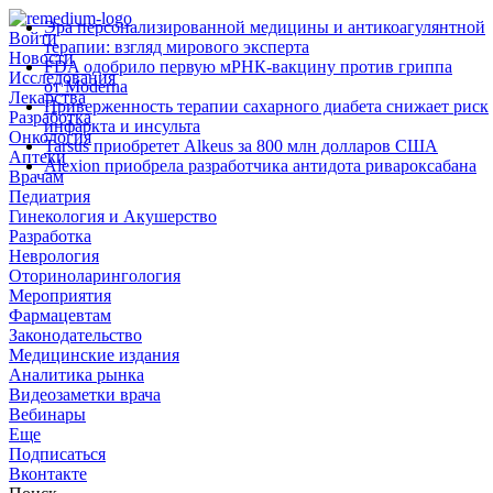
Эра персонализированной медицины и антикоагулянтной
Войти
терапии: взгляд мирового эксперта
Новости
FDA одобрило первую мРНК‑вакцину против гриппа
Исследования
от Moderna
Лекарства
Приверженность терапии сахарного диабета снижает риск
Разработка
инфаркта и инсульта
Онкология
Tarsus приобретет Alkeus за 800 млн долларов США
Аптеки
Alexion приобрела разработчика антидота ривароксабана
Врачам
Педиатрия
Гинекология и Акушерство
Разработка
Неврология
Оториноларингология
Мероприятия
Фармацевтам
Законодательство
Медицинские издания
Аналитика рынка
Видеозаметки врача
Вебинары
Еще
Подписаться
Вконтакте