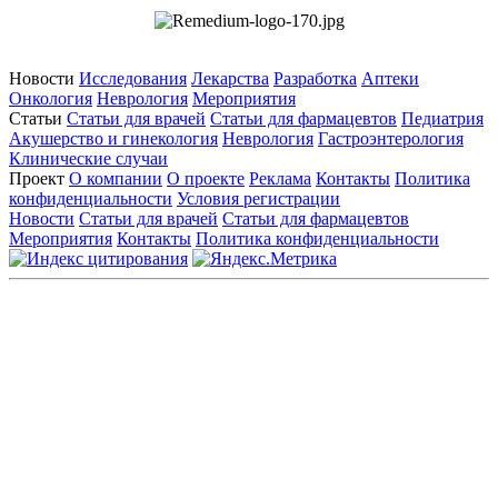
Новости
Исследования
Лекарства
Разработка
Аптеки
Онкология
Неврология
Мероприятия
Статьи
Статьи для врачей
Статьи для фармацевтов
Педиатрия
Акушерство и гинекология
Неврология
Гастроэнтерология
Клинические случаи
Проект
О компании
О проекте
Реклама
Контакты
Политика
конфиденциальности
Условия регистрации
Новости
Статьи для врачей
Статьи для фармацевтов
Мероприятия
Контакты
Политика конфиденциальности
Общество с ограниченной ответственностью «ГРУППА
РЕМЕДИУМ»
Адрес местонахождения: 105082, г. Москва, ул. Бакунинская, д.
71
ОГРН: 1067746819470 ИНН: 7701669956
Контактные данные: Телефон:
+7 (495) 780-34-25
|
Электронная почта:
reklama@remedium.ru