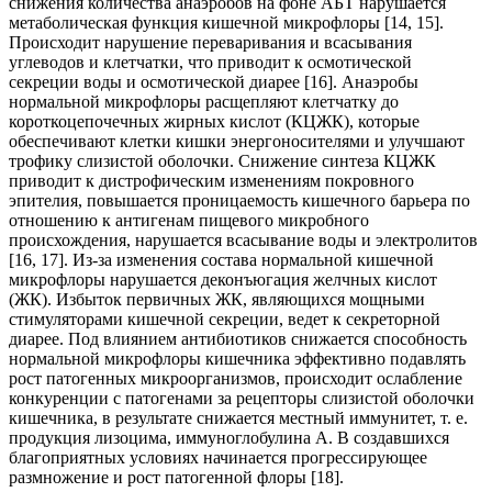
снижения количества анаэробов на фоне АБТ нарушается
метаболическая функция кишечной микрофлоры [14, 15].
Происходит нарушение переваривания и всасывания
углеводов и клетчатки, что приводит к осмотической
секреции воды и осмотической диарее [16]. Анаэробы
нормальной микрофлоры расщепляют клетчатку до
короткоцепочечных жирных кислот (КЦЖК), которые
обеспечивают клетки кишки энергоносителями и улучшают
трофику слизистой оболочки. Снижение синтеза КЦЖК
приводит к дистрофическим изменениям покровного
эпителия, повышается проницаемость кишечного барьера по
отношению к антигенам пищевого микробного
происхождения, нарушается всасывание воды и электролитов
[16, 17]. Из-за изменения состава нормальной кишечной
микрофлоры нарушается деконъюгация желчных кислот
(ЖК). Избыток первичных ЖК, являющихся мощными
стимуляторами кишечной секреции, ведет к секреторной
диарее. Под влиянием антибиотиков снижается способность
нормальной микрофлоры кишечника эффективно подавлять
рост патогенных микроорганизмов, происходит ослабление
конкуренции с патогенами за рецепторы слизистой оболочки
кишечника, в результате снижается местный иммунитет, т. е.
продукция лизоцима, иммуноглобулина А. В создавшихся
благоприятных условиях начинается прогрессирующее
размножение и рост патогенной флоры [18].