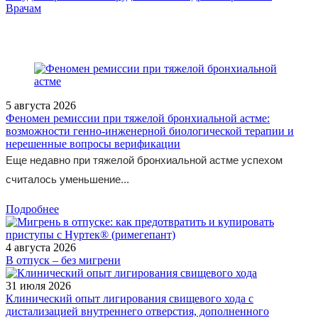
/doctor/pediatrics/Patogeneticheski_obosnovannyy_podkhod_k_profilak
Врачам
5 августа 2026
Феномен ремиссии при тяжелой бронхиальной астме:
возможности генно-инженерной биологической терапии и
нерешенные вопросы верификации
Еще недавно при тяжелой бронхиальной астме успехом
считалось уменьшение...
Подробнее
4 августа 2026
В отпуск – без мигрени
31 июля 2026
Клинический опыт лигирования свищевого хода с
дистализацией внутреннего отверстия, дополненного