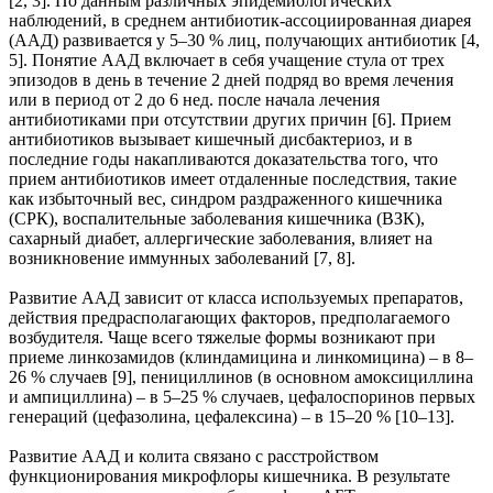
[2, 3]. По данным различных эпидемиологических
наблюдений, в среднем антибиотик-ассоциированная диарея
(ААД) развивается у 5–30 % лиц, получающих антибиотик [4,
5]. Понятие ААД включает в себя учащение стула от трех
эпизодов в день в течение 2 дней подряд во время лечения
или в период от 2 до 6 нед. после начала лечения
антибиотиками при отсутствии других причин [6]. Прием
антибиотиков вызывает кишечный дисбактериоз, и в
последние годы накапливаются доказательства того, что
прием антибиотиков имеет отдаленные последствия, такие
как избыточный вес, синдром раздраженного кишечника
(СРК), воспалительные заболевания кишечника (ВЗК),
сахарный диабет, аллергические заболевания, влияет на
возникновение иммунных заболеваний [7, 8].
Развитие ААД зависит от класса используемых препаратов,
действия предрасполагающих факторов, предполагаемого
возбудителя. Чаще всего тяжелые формы возникают при
приеме линкозамидов (клиндамицина и линкомицина) – в 8–
26 % случаев [9], пенициллинов (в основном амоксициллина
и ампициллина) – в 5–25 % случаев, цефалоспоринов первых
генераций (цефазолина, цефалексина) – в 15–20 % [10–13].
Развитие ААД и колита связано с расстройством
функционирования микрофлоры кишечника. В результате