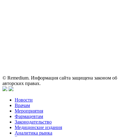
На сайте используются изображения по лицензии
Shutterstock/FOTODOM, соблюдаются авторские права.
Вся информация, размещенная на веб-сайте, предназначена
исключительно для работников здравоохранения. Информация
о препаратах, отпускаемых по рецепту, предназначена только
для медицинских и фармацевтических специалистов.
Информация, содержащаяся на сайте, не должна использоваться
пациентами для принятия самостоятельного решения о
применении представленных лекарственных препаратов и не
может служить заменой очной консультации врача.
© Remedium. Информация сайта защищена законом об
авторских правах.
Новости
Врачам
Мероприятия
Фармацевтам
Законодательство
Медицинские издания
Аналитика рынка