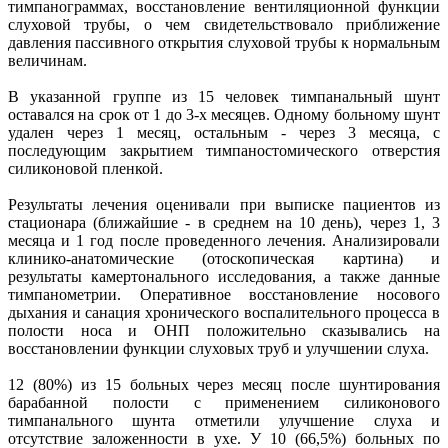
тимпанограммах, восстановление вентиляционной функции
слуховой трубы, о чем свидетельствовало приближение
давления пассивного открытия слуховой трубы к нормальным
величинам.
В указанной группе из 15 человек тимпанальный шунт
оставался на срок от 1 до 3-х месяцев. Одному больному шунт
удален через 1 месяц, остальным - через 3 месяца, с
последующим закрытием тимпаностомического отверстия
силиконовой пленкой.
Результаты лечения оценивали при выписке пациентов из
стационара (ближайшие - в среднем на 10 день), через 1, 3
месяца и 1 год после проведенного лечения. Анализировали
клинико-анатомические (отоскопическая картина) и
результаты камертонального исследования, а также данные
тимпанометрии. Оперативное восстановление носового
дыхания и санация хронического воспалительного процесса в
полости носа и ОНП положительно сказывались на
восстановлении функции слуховых труб и улучшении слуха.
12 (80%) из 15 больных через месяц после шунтирования
барабанной полости с применением силиконового
тимпанального шунта отметили улучшение слуха и
отсутствие заложенности в ухе. У 10 (66,5%) больных по