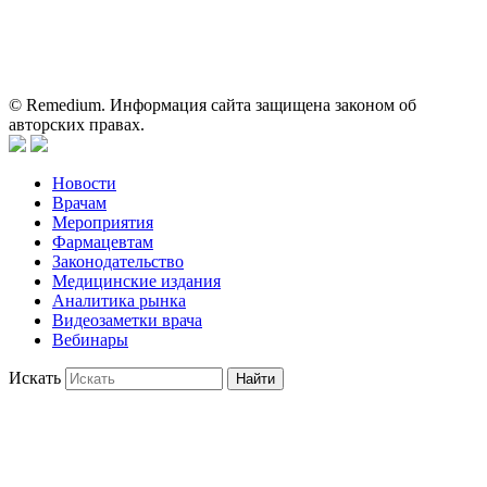
пациентами для принятия самостоятельного решения о
применении представленных лекарственных препаратов и не
может служить заменой очной консультации врача.
© Remedium. Информация сайта защищена законом об
авторских правах.
Новости
Врачам
Мероприятия
Фармацевтам
Законодательство
Медицинские издания
Аналитика рынка
Видеозаметки врача
Вебинары
Искать
Найти