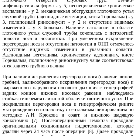
глоточного отверстия слуховых труб: отечно-
инфильтративная форма - у 5, неспецифическое хроническое
воспаление - у 2, механическая обструкция глоточного устья
слуховой трубы (аденоидные вегетации, киста Торнвальда) - у
3, полипозный риносинусит - у 2 и отсутствие видимых
изменений - у 3 больных. Наличие патологии в области
глоточного устья слуховой трубы сочеталась с патологией
полости носа и носоглотки. При умеренном искривлении
перегородки носа и отсутствии патологии в ОНП отмечалось
отсутствие видимых изменений в указанной области.
Аденоидным вегетациям, хроническому аденоидиту, кисте
Торнвальда, полипозному риносинуситу чаще соответствовал
отек заднего трубного валика.
При наличии искривления перегородки носа (наличие шипов,
гребней, валикообразного искривления перегородки носа) и
выраженного нарушения носового дыхания с гипертрофией
задних концов нижних носовых раковин, наблюдалась
стойкая гиперемия слизистой оболочки глоточного устья. При
искривлении перегородки носа и гипертрофичеком рините
мы проводили септопластику с септальным шинированием по
методике А.И. Крюкова и соавт. и нижнюю щадящую
конхотомию [7]. Послеоперационный гемостаз проводили
оригинальными секционными гидротампонами, которые
удаляли через 24 часа после операции [8]. Далее проводили