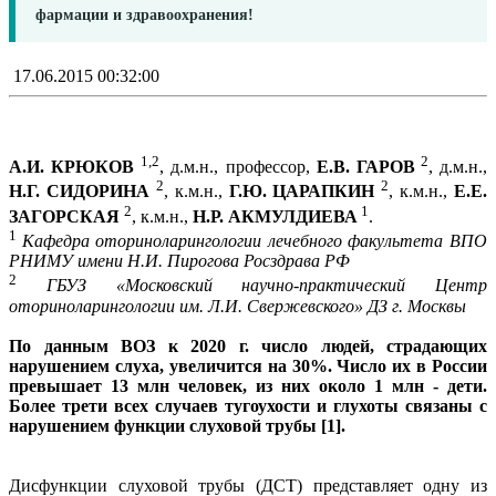
фармации и здравоохранения!
17.06.2015 00:32:00
1,2
2
А.И. КРЮКОВ
, д.м.н., профессор,
Е.В. ГАРОВ
, д.м.н.,
2
2
Н.Г. СИДОРИНА
, к.м.н.,
Г.Ю. ЦАРАПКИН
, к.м.н.,
Е.Е.
2
1
ЗАГОРСКАЯ
, к.м.н.,
Н.Р. АКМУЛДИЕВА
.
1
Кафедра оториноларингологии лечебного факультета ВПО
РНИМУ имени Н.И. Пирогова Росздрава РФ
2
ГБУЗ «Московский научно-практический Центр
оториноларингологии им. Л.И. Свержевского» ДЗ г. Москвы
По данным ВОЗ к 2020 г. число людей, страдающих
нарушением слуха, увеличится на 30%. Число их в России
превышает 13 млн человек, из них около 1 млн - дети.
Более трети всех случаев тугоухости и глухоты связаны с
нарушением функции слуховой трубы [1].
Дисфункции слуховой трубы (ДСТ) представляет одну из