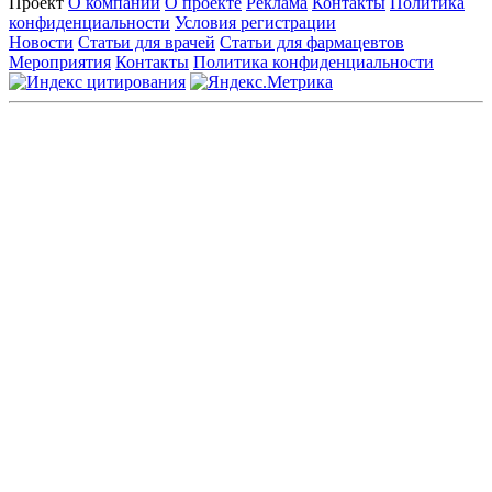
Проект
О компании
О проекте
Реклама
Контакты
Политика
конфиденциальности
Условия регистрации
Новости
Статьи для врачей
Статьи для фармацевтов
Мероприятия
Контакты
Политика конфиденциальности
Общество с ограниченной ответственностью «ГРУППА
РЕМЕДИУМ»
Адрес местонахождения: 105082, г. Москва, ул. Бакунинская, д.
71
ОГРН: 1067746819470 ИНН: 7701669956
Контактные данные: Телефон:
+7 (495) 780-34-25
|
Электронная почта:
reklama@remedium.ru
На сайте используются изображения по лицензии
Shutterstock/FOTODOM, соблюдаются авторские права.
Вся информация, размещенная на веб-сайте, предназначена
исключительно для работников здравоохранения. Информация
о препаратах, отпускаемых по рецепту, предназначена только
для медицинских и фармацевтических специалистов.
Информация, содержащаяся на сайте, не должна использоваться