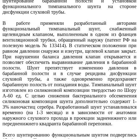
шунтирование барабанной полости и установкой
функционального тимпанального шунта на стороне
дисфункции слуховой трубы.
В работе применяли разработанный авторами
функциональный тимпанальный шунт, снабженный
щелевидным клапаном, выполненным в одном из фланцев
вентиляционной трубки, обращенный наружу (патент РФ на
полезную модель № 133414). В статическом положении при
равном давлении снаружи и изнутри, щелевой клапан закрыт.
При нарушении баланса давления клапан открывается и
позволяет обеспечить выравнивание давления в барабанной
полости. Шунт препятствует изменению давления в
барабанной полости и в случае рецидива дисфункции
слуховой трубы, а также одновременно предохраняет
барабанную полость от попадания воды. Тимпанальный шунт
изготовлен из силиконовой композиции твердостью по Шору
А-60 ед. С целью снижения бактериального обсеменения
силиконовая композиция шунта дополнительно содержит 1-
3% наночастиц серебра. Разработанный шунт устанавливался
временно (на 1-3 месяца) и в зависимости от анатомии
наружного слухового прохода в проекции задненижнего или
передненижнего квадранта барабанной перепонки.
Всего шунтированию функциональным шунтом подверглись