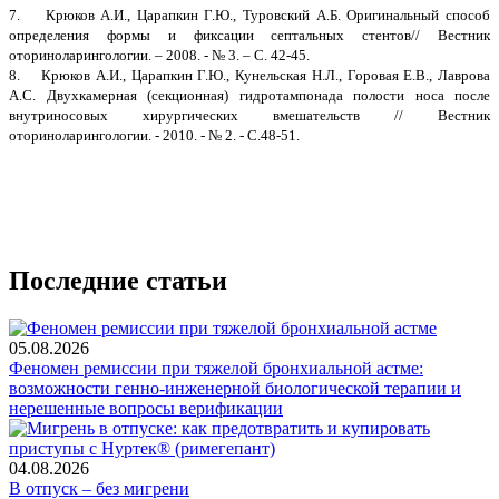
7. Крюков А.И., Царапкин Г.Ю., Туровский А.Б. Оригинальный способ
определения формы и фиксации септальных стентов// Вестник
оториноларингологии. – 2008. - № 3. – С. 42-45.
8. Крюков А.И., Царапкин Г.Ю., Кунельская Н.Л., Горовая Е.В., Лаврова
А.С. Двухкамерная (секционная) гидротампонада полости носа после
внутриносовых хирургических вмешательств // Вестник
оториноларингологии. - 2010. - № 2. - С.48-51.
Последние статьи
05.08.2026
Феномен ремиссии при тяжелой бронхиальной астме:
возможности генно-инженерной биологической терапии и
нерешенные вопросы верификации
04.08.2026
В отпуск – без мигрени