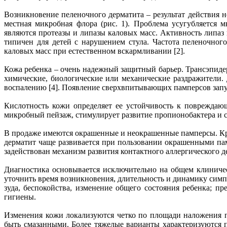
Возникновение пеленочного дерматита – результат действия 
местная микробная флора (рис. 1). Проблема усугубляетс
являются протеазы и липазы каловых масс. Активность липаз
типичен для детей с нарушением стула. Частота пеленочно
каловых масс при естественном вскармливании [2].
Кожа ребенка – очень надежный защитный барьер. Трансэпидерм
химические, биологические или механические раздражители.
воспалению [4]. Появление сверхвпитывающих памперсов запус
Кислотность кожи определяет ее устойчивость к повреждаю
микробный пейзаж, стимулирует развитие пропионобактера и с
В продаже имеются окрашенные и неокрашенные памперсы. Кра
дерматит чаще развивается при пользовании окрашенными пам
задействован механизм развития контактного аллергического де
Диагностика основывается исключительно на общем клиничес
уточнить время возникновения, длительность и динамику сим
зуда, беспокойства, изменение общего состояния ребенка; 
гигиены.
Изменения кожи локализуются четко по площади наложения п
быть смазанными. Более тяжелые варианты характеризуются 