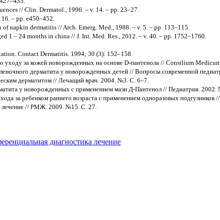
. 427–433.
ences // Clin. Dermatol., 1996. – v. 14. – pp. 23–27.
 116. – pp. e450–452.
f napkin dermatitis // Arch. Emerg. Med., 1988. – v. 5. – pp. 113–115.
aged 1 – 24 months in china // J. Int. Med. Res., 2012. – v. 40. – pp. 1752–1760.
tation. Contact Dermatitis. 1994; 30 (3): 152–158.
 уходу за кожей новорожденных на основе D-пантенола // Consilium Medicum: 
леночного дерматита у новорожденных детей // Вопросы современной педиатрии
еским дерматитом // Лечащий врач. 2004. №3. С. 6–7.
матита у новорожденных с применением мази Д-Пантенол // Педиатрия. 2002. №
ухода за ребенком раннего возраста с применением одноразовых подгузников /
лечение // РМЖ. 2009. №15. С. 27.
еренциальная диагностика
лечение