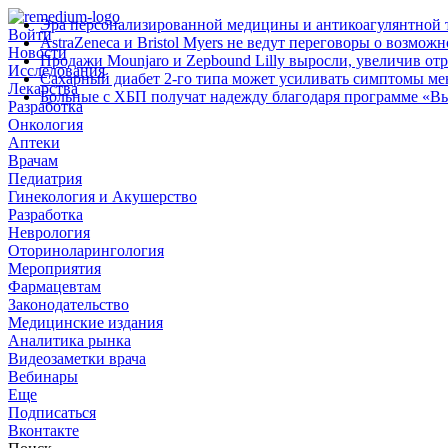
Эра персонализированной медицины и антикоагулянтной т
Войти
AstraZeneca и Bristol Myers не ведут переговоры о возмож
Новости
Продажи Mounjaro и Zepbound Lilly выросли, увеличив от
Исследования
Сахарный диабет 2‑го типа может усиливать симптомы м
Лекарства
Больные с ХБП получат надежду благодаря программе «В
Разработка
Онкология
Аптеки
Врачам
Педиатрия
Гинекология и Акушерство
Разработка
Неврология
Оториноларингология
Мероприятия
Фармацевтам
Законодательство
Медицинские издания
Аналитика рынка
Видеозаметки врача
Вебинары
Еще
Подписаться
Вконтакте