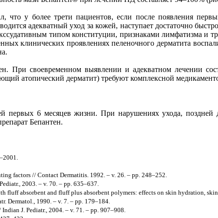
ал, что у более трети пациентов, если после появления перв
дится адекватный уход за кожей, наступает достаточно быстрое
 экссудативным типом конституции, признаками лимфатизма и тр
енных клинических проявлениях пеленочного дерматита воспа
а.
ен. При своевременном выявлении и адекватном лечении сос
ующий атопический дерматит) требуют комплексной медикаменто
ей первых 6 месяцев жизни. При нарушениях ухода, поздней 
препарат Бепантен.
1–2001.
uting factors // Contact Dermatitis. 1992. – v. 26. – pp. 248–252.
Pediatr., 2003. – v. 70. – pp. 635–637.
fluff absorbent and fluff plus absorbent polymers: effects on skin hydration, skin p
r. Dermatol., 1990. – v. 7. – pp. 179–184.
 Indian J. Pediatr., 2004. – v. 71. – pp. 907–908.