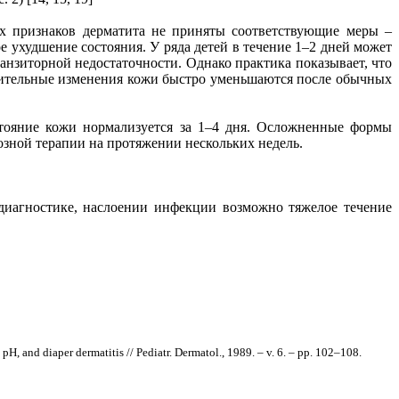
ых признаков дерматита не приняты соответствующие меры –
 ухудшение состояния. У ряда детей в течение 1–2 дней может
анзиторной недостаточности. Однако практика показывает, что
лительные изменения кожи быстро уменьшаются после обычных
тояние кожи нормализуется за 1–4 дня. Осложненные формы
зной терапии на протяжении нескольких недель.
диагностике, наслоении инфекции возможно тяжелое течение
H, and diaper dermatitis // Pediatr. Dermatol., 1989. – v. 6. – pp. 102–108.