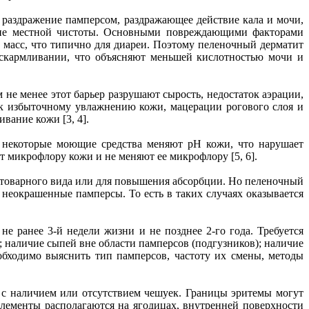
 раздражение памперсом, раздражающее действие кала и мочи,
ание местной чистоты. Основными повреждающими факторами
 масс, что типично для диареи. Поэтому пеленочный дерматит
вскармливании, что объясняют меньшей кислотностью мочи и
 не менее этот барьер разрушают сырость, недостаток аэрации,
 к избыточному увлажнению кожи, мацерации рогового слоя и
вание кожи [3, 4].
и некоторые моющие средства меняют рН кожи, что нарушает
 микрофлору кожи и не меняют ее микрофлору [5, 6].
 товарного вида или для повышения абсорбции. Но пеленочный
неокрашенные памперсы. То есть в таких случаях оказывается
 ранее 3-й недели жизни и не позднее 2-го года. Требуется
наличие сыпей вне области памперсов (подгузников); наличие
обходимо выяснить тип памперсов, частоту их смены, методы
 с наличием или отсутствием чешуек. Границы эритемы могут
лементы располагаются на ягодицах, внутренней поверхности