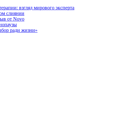
ерапии: взгляд мирового эксперта
ном слиянии
рыв от Novo
енопаузы
ыбор ради жизни»