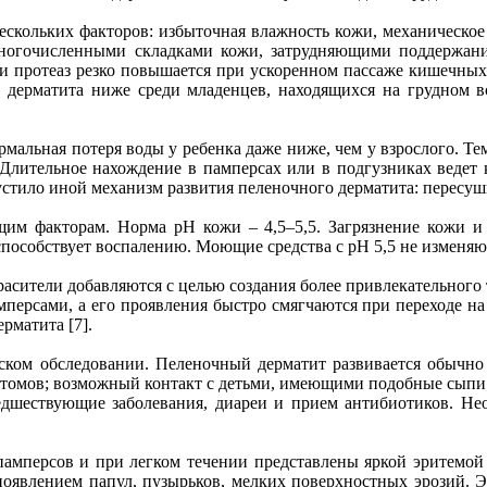
нескольких факторов: избыточная влажность кожи, механическое
я многочисленными складками кожи, затрудняющими поддерж
 и протеаз резко повышается при ускоренном пассаже кишечных
го дерматита ниже среди младенцев, находящихся на грудном 
альная потеря воды у ребенка даже ниже, чем у взрослого. Тем
 Длительное нахождение в памперсах или в подгузниках ведет
тило иной механизм развития пеленочного дерматита: пересуши
щим факторам. Норма pH кожи – 4,5–5,5. Загрязнение кожи 
пособствует воспалению. Моющие средства с рН 5,5 не изменяют
сители добавляются с целью создания более привлекательного
персами, а его проявления быстро смягчаются при переходе на 
рматита [7].
ком обследовании. Пеленочный дерматит развивается обычно не
птомов; возможный контакт с детьми, имеющими подобные сыпи; 
предшествующие заболевания, диареи и прием антибиотиков. Не
амперсов и при легком течении представлены яркой эритемой
появлением папул, пузырьков, мелких поверхностных эрозий. Э