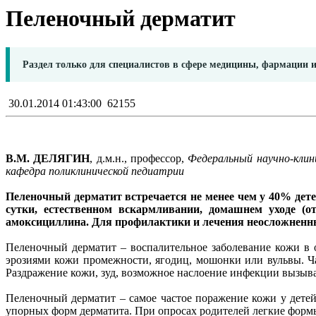
Пеленочный дерматит
Раздел только для специалистов в сфере медицины, фармации 
30.01.2014 01:43:00
62155
В.М. ДЕЛЯГИН
, д.м.н., профессор,
Федеральный научно-клин
кафедра поликлинической педиатрии
Пеленочный дерматит встречается не менее чем у 40% детей
сутки, естественном вскармливании, домашнем уходе (от
амоксициллина. Для профилактики и лечения неосложненны
Пеленочный дерматит – воспалительное заболевание кожи в 
эрозиями кожи промежности, ягодиц, мошонки или вульвы. Чащ
Раздражение кожи, зуд, возможное наслоение инфекции вызыва
Пеленочный дерматит – самое частое поражение кожи у детей
упорных форм дерматита. При опросах родителей легкие формы