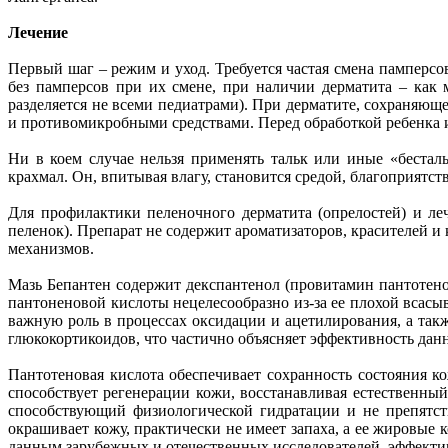
Лечение
Первый шаг – режим и уход. Требуется частая смена памперсов
без памперсов при их смене, при наличии дерматита – как 
разделяется не всеми педиатрами). При дерматите, сохраняющ
и противомикробными средствами. Перед обработкой ребенка 
Ни в коем случае нельзя применять тальк или иные «беста
крахмал. Он, впитывая влагу, становится средой, благоприятст
Для профилактики пеленочного дерматита (опрелостей) и ле
пеленок). Препарат не содержит ароматизаторов, красителей и
механизмов.
Мазь Бепантен содержит декспантенол (провитамин пантотено
пантоненовой кислоты нецелесообразно из-за ее плохой всасы
важную роль в процессах оксидации и ацетилирования, а такж
глюкокортикоидов, что частично объясняет эффективность дан
Пантотеновая кислота обеспечивает сохранность состояния к
способствует регенерации кожи, восстанавливая естественны
способствующий физиологической гидратации и не препятст
окрашивает кожу, практически не имеет запаха, а ее жировы
данным зарубежных и отечественных исследователей, эффективн