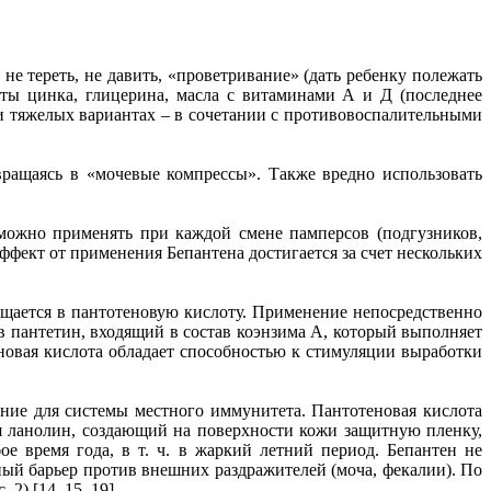
не тереть, не давить, «проветривание» (дать ребенку полежать
аты цинка, глицерина, масла с витаминами А и Д (последнее
ри тяжелых вариантах – в сочетании с противовоспалительными
ращаясь в «мочевые компрессы». Также вредно использовать
 можно применять при каждой смене памперсов (подгузников,
ффект от применения Бепантена достигается за счет нескольких
ащается в пантотеновую кислоту. Применение непосредственно
в пантетин, входящий в состав коэнзима А, который выполняет
еновая кислота обладает способностью к стимуляции выработки
ение для системы местного иммунитета. Пантотеновая кислота
ся ланолин, создающий на поверхности кожи защитную пленку,
 время года, в т. ч. в жаркий летний период. Бепантен не
ый барьер против внешних раздражителей (моча, фекалии). По
2) [14, 15, 19]