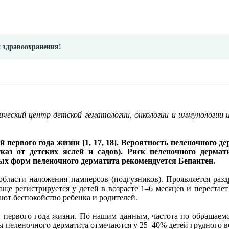
и здравоохранения!
ический центр детской гематологии, онкологии и иммунологии 
 первого года жизни [1, 17, 18]. Вероятность пеленочного де
каз от детских яслей и садов). Риск пеленочного дерма
х форм пеленочного дерматита рекомендуется Бепантен.
области наложения памперсов (подгузников). Проявляется ра
е регистрируется у детей в возрасте 1–6 месяцев и перестает 
ют беспокойство ребенка и родителей.
 первого года жизни. По нашим данным, частота по обращаемос
 пеленочного дерматита отмечаются у 25–40% детей грудного во