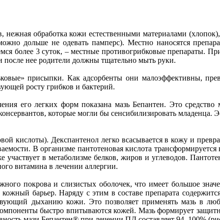
, нежная обработка кожи естественными материалами (хлопок), 
можно дольше не одевать памперс). Местно наносятся препар
емся более 3 суток, – местные противогрибковые препараты. П
и после нее родители должны тщательно мыть руки.
льковые» присыпки. Как адсорбенты они малоэффективны, прев
вующей росту грибков и бактерий.
чения его легких форм показана мазь Бепантен. Это средство
 консервантов, которые могли бы сенсибилизировать младенца. Э
вой кислоты). Декспантенол легко всасывается в кожу и превр
ваемости. В организме пантотеновая кислота трансформируется 
е участвует в метаболизме белков, жиров и углеводов. Пантот
ного витамина в лечении аллергии.
ожного покрова и слизистых оболочек, что имеет большое знач
й кожный барьер. Наряду с этим в составе препарата содержит
вующий дыханию кожи. Это позволяет применять мазь в любое
е компоненты быстро впитываются кожей. Мазь формирует защитн
ость мази Бепантен® при лечении ПД составляет 94–100% (рис. 