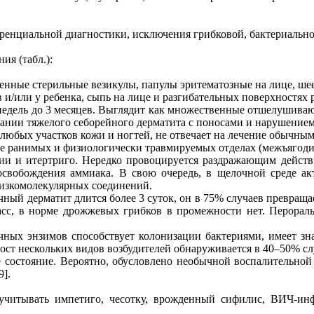
еренциальной диагностики, исключения грибковой, бактериальн
я (табл.):
енные стерильные везикулы, папулы эритематозные на лице, ше
 и/или у ребенка, сыпь на лице и разгибательных поверхностях ру
2 недель до 3 месяцев. Выглядит как множественные отшелушива
тании тяжелого себорейного дерматита с поносами и нарушением
любых участков кожи и ногтей, не отвечает на лечение обычн
ее ранимых и физиологически травмируемых отделах (межъягоди
лии и итертриго. Нередко провоцируется раздражающим действ
 освобождения аммиака. В свою очередь, в щелочной среде ак
низкомолекулярных соединений.
ный дерматит длится более 3 суток, он в 75% случаев превраща
 масс, в норме дрожжевых грибков в промежности нет. Перора
ных энзимов способствует колонизации бактериями, имеет з
ост нескольких видов возбудителей обнаруживается в 40–50% сл
 состояние. Вероятно, обусловлено необычной воспалительной 
9].
тывать импетиго, чесотку, врожденный сифилис, ВИЧ-инфе