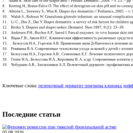
7. Adam R. Skin care of the diaper area // Pediatr. Dermatol., 2008. – v. 25. – pp
8. Korting H., Braun-Falco O. The effect of detergents on skin pH and its consequ
9. Alberta L., Sweeney S., Wiss K. Diaper dye dermatitis // Pediatrics, 2005. – v.
10. Walsh S., Robson W. Granuloma gluteale infantum: an unusual complication o
11. Li C., Zhu Z., Dai Y. Diaper dermatitis: a survey of risk factors for children 
12. Boiko S. Diapers and diaper rashes. Dermatol. Nurs 1997; 9 (1): 33–39.
13. Andersen P.H., Bucher A.P., Saeed I. Faecal enzymes: in vivo human skin irri
14. Яцык Г.В., Акоев Ю.С. Клиническая эффективность различных средств по
15. . Белоусов Н.А., Горелов А.В. Применение мази Д-Пантенол в лечении пе
16. Ревякина В.А. Современные технологии ухода за кожей у детей с атопич
17. Белоусова Н.А., Горелов А.В., Семеновых Е.Г. Лечение пеленочного дер
18. Геппе Н.А., Белоусова Н.А., Коровина Н. А. и др. Современные аспекты 
19. Чебуркин А.В., Заплатников А.Л. Пеленочный дерматит: профилактика и 
Ключевые слова:
пеленочный дерматит
причины
клиника
дифф
Последние статьи
05.08.2026