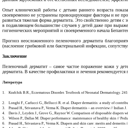
Опыт клинической работы с детьми раннего возраста показ
своевременно не устранены провоцирующие факторы и не прово
развиться тяжелая форма дерматита. Это свойственно детям с
в подавляющем большинстве случаев у детей даже при выраж
гигиенических мероприятий и своевременного начала Бепантен
Прогноз неосложненного пеленочного дерматита благоприят
(наслоение грибковой или бактериальной инфекции, сопутств
Заключение
Пеленочный дерматит – самое частое поражение кожи у дет
дерматита. В качестве профилактики и лечения рекомендуется 
Литература
1. Krafchik B.R., Eczematous Disorder. Textbook of Neonatal Dermatology. 24
2. Longhi F., Carlucci G., Bellucci R. et al. Diaper dermatitis: a study of contrib
3. Prasad H., Srivastava P., Verma K. Diaper dermatitis – an overview // Indian J. 
4. Davis J., Leyden J., Grove G., Raynor W. Comparison of disposable diapers with 
5. Wilson P., Dallas M. Diaper performance: maintenance of healthy skin // Pediat
6. Prasad H., Srivastava P., Verma K. Diapers and skin care: merits and demerits //