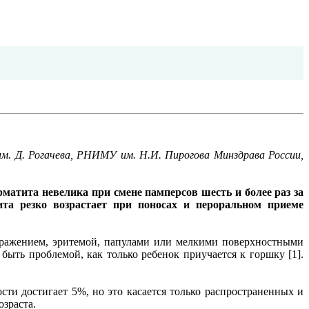
им. Д. Рогачева, РНИМУ им. Н.И. Пирогова Минздрава России,
рматита невелика при смене памперсов шесть и более раз за
тита резко возрастает при поносах и пероральном приеме
здражением, эритемой, папулами или мелкими поверхностными
быть проблемой, как только ребенок приучается к горшку [1].
ти достигает 5%, но это касается только распространенных и
зраста.