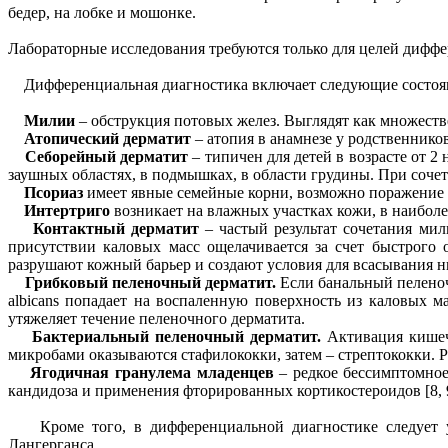
бедер, на лобке и мошонке.
Лабораторные исследования требуются только для целей дифф
Дифференциальная диагностика включает следующие состояни
Милии
– обструкция потовых желез. Выглядят как множеств
Атопический дерматит
– атопия в анамнезе у родственников
Себорейный дерматит
– типичен для детей в возрасте от 
заушных областях, в подмышках, в области грудины. При соче
Псориаз
имеет явные семейные корни, возможно поражение 
Интертриго
возникает на влажных участках кожи, в наибол
Контактный дерматит
– частый результат сочетания ми
присутствии каловых масс ощелачивается за счет быстрого
разрушают кожный барьер и создают условия для всасывания 
Грибковый пеленочный дерматит.
Если банальный пеленоч
albicans попадает на воспаленную поверхность из каловых
утяжеляет течение пеленочного дерматита.
Бактериальный пеленочный дерматит.
Активация кишеч
микробами оказываются стафилококки, затем – стрептококки. Р
Ягодичная гранулема младенцев
– редкое бессимптомное
кандидоза и применения фторированных кортикостероидов [8, 
Кроме того, в дифференциальной диагностике следует учи
Лангерганса.