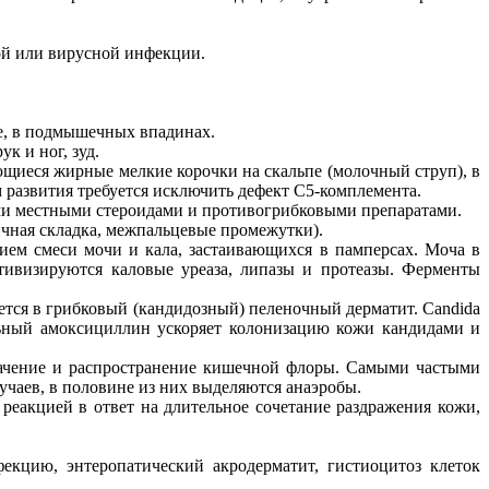
ой или вирусной инфекции.
е, в подмышечных впадинах.
к и ног, зуд.
ющиеся жирные мелкие корочки на скальпе (молочный струп), в
 развития требуется исключить дефект С5-комплемента.
ыми местными стероидами и противогрибковыми препаратами.
чная складка, межпальцевые промежутки).
ием смеси мочи и кала, застаивающихся в памперсах. Моча в
тивизируются каловые уреаза, липазы и протеазы. Ферменты
ется в грибковый (кандидозный) пеленочный дерматит. Candida
льный амоксициллин ускоряет колонизацию кожи кандидами и
начение и распространение кишечной флоры. Самыми частыми
учаев, в половине из них выделяются анаэробы.
реакцией в ответ на длительное сочетание раздражения кожи,
кцию, энтеропатический акродерматит, гистиоцитоз клеток